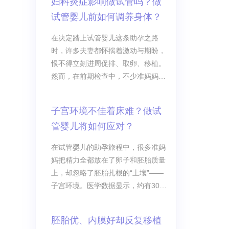
妇科炎症影响做试管吗？做
试管婴儿前如何调养身体？
在决定踏上试管婴儿这条助孕之路
时，许多夫妻都怀揣着激动与期盼，
恨不得立刻进周促排、取卵、移植。
然而，在前期检查中，不少准妈妈被
查出了妇科炎症。面对白带异常、轻
微瘙痒等问题，很多人心里难免打
子宫环境不佳着床难？做试
鼓：妇科炎症影响做试管吗？是不是
管婴儿将如何应对？
要推迟计划？
在试管婴儿的助孕旅程中，很多准妈
妈把精力全都放在了卵子和胚胎质量
上，却忽略了胚胎扎根的“土壤”——
子宫环境。医学数据显示，约有30%
的试管失败与子宫环境异常直接相
关。如果把优质胚胎比作“饱满的种
胚胎优、内膜好却反复移植
子”，子宫就是孕育生命的“土壤”，再