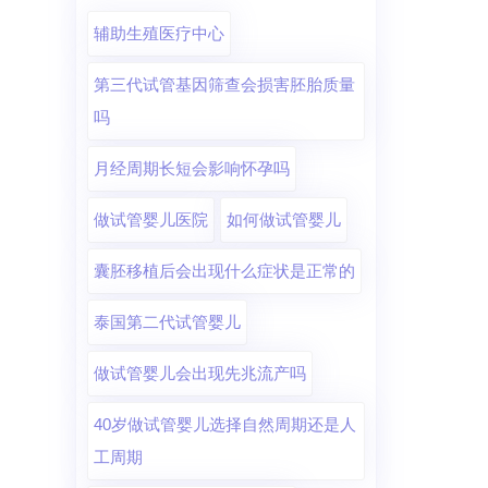
美国SDFC圣地亚哥生育中心
辅助生殖医疗中心
圣地亚哥生育中心(SDFC)有近三十年历史。
自1989年成立以来，共完成了4000余例试管婴
第三代试管基因筛查会损害胚胎质量
儿。SDFC圣地亚哥生殖中心是美国西部一家
吗
专为不孕不育患者进行诊断和第三方辅助生殖
月经周期长短会影响怀孕吗
的医疗机构，拥有目前世界先进的人工辅助生
殖技术，较好的医疗设备，高水准的临床实验
做试管婴儿医院
如何做试管婴儿
室，以及技术精湛，专业热心的服务团队。
囊胚移植后会出现什么症状是正常的
泰国第二代试管婴儿
做试管婴儿会出现先兆流产吗
40岁做试管婴儿选择自然周期还是人
工周期