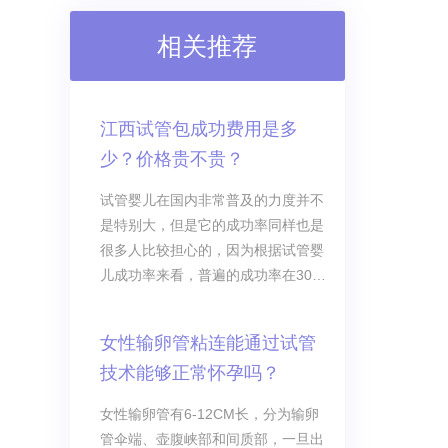
相关推荐
江西试管包成功费用是多
少？价格贵不贵？
试管婴儿在国内非常普及的力度并不
是特别大，但是它的成功率同样也是
很多人比较担心的，因为根据试管婴
儿成功率来看，普遍的成功率在30%
左右，有一些医院比较好，他们的成
功率能够达到50%左右，但不管如
女性输卵管粘连能通过试管
何，大家在选择试管婴儿这项技术的
技术能够正常怀孕吗？
时候，可能被很多中介所谓的高层都
给混淆了，因此很多人在选择江西试
女性输卵管有6-12CM长，分为输卵
管医院进行治疗的时候会告诉医生，
管伞端、壶腹峡部和间质部，一旦出