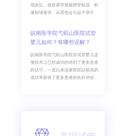
只要能够成功给一个大概的价格就可
现炎症，很容易导致输卵管粘连、积
以。江西试管包成功费用是多少？价
液和堵塞等，从而也会引起不孕不
格贵不贵？试管
育。因为输卵管具有运输卵子、精子
和受精卵以及为精子储存提供场所等
皖南医学院弋矶山医院试管
作用，所以出现异常问题后会影响女
婴儿如何？有哪些误解？
性生育能力，甚至直接导致不孕症发
生。
皖南医学院弋矶山医院在试管婴儿这
项技术上已经成功的得到了更多患者
的认可，一直以来这家医院以较高的
成功率获得了更多患者的良好评价，
而且医院的口碑基本上也被广泛的传
送到世界各地，如果我们要选择试管
婴儿这项技术的话，大家可能都要结
合自己的实际情况来进行了解。其实
关于这里的试管婴儿技术，一定要结
合具体情况来进行分析，关于试管婴
儿究竟有哪些误解。皖南医学院弋矶