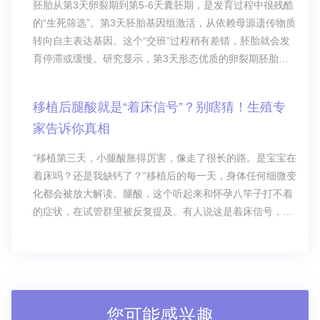
胚胎从第3天卵裂期到第5-6天囊胚期，是发育过程中很残酷
的“生死筛选”。第3天胚胎基因组激活，从依赖母源遗传物质
转向自主表达基因。这个“交班”过程稍有差错，胚胎就会发
育停滞或缓慢。研究显示，第3天形态优质的卵裂期胚胎，
仅50%-60%能发育到囊胚。
移植后腿酸就是“着床信号”？别瞎猜！生殖专
家告诉你真相
“移植第三天，小腿酸胀得厉害，像走了很长的路。是宝宝在
着床吗？还是我缺钙了？”移植后的每一天，身体任何细微变
化都会被放大解读。腿酸，这个听起来和怀孕八竿子打不着
的症状，在试管群里被反复提及。有人说这是着床信号，有
人担心是不是血栓前兆。今天一次性说清楚。
您可能感兴趣