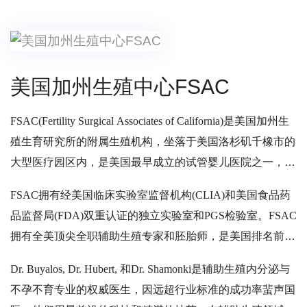
美国加州生殖中心FSAC
FSAC(Fertility Surgical Associates of California)是美国加州生
殖生育研究所的附属生殖机构，坐落于美国洛杉矶千橡市的
大型医疗园区内，是美国最早成立的
试管婴儿医院
之一，也
是美国病理学家协会(CAP)认证的国际顶级综合生殖中心。
FSAC拥有经美国临床实验室监督机构(CLIA)和美国食品药
因擅长治疗疑难案例，大龄客群超高的成功率而获得行业权
品监督局(FDA)双重认证的独立实验室和PGS检验室。FSAC
威地位以及良好口碑。
拥有全美顶尖全职辅助生殖专家和胚胎师，是美国排名前三
的大型辅助生殖中心，其中大龄女性成功率位居全美第一。
Dr. Buyalos, Dr. Hubert, 和Dr. Shamonki是辅助生殖内分泌与
FSAC以客户为中心，致力于为您提供最先进的辅助生殖科
不孕不育专业的权威医生，因远超行业标准的成功率蜚声国
技和最悉心周到的服务，成为您求子之路的第一选择和最后