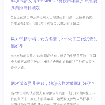
44岁高龄女博士AMH0.77喜获两颗囊胚 试管婴
儿自卵自怀成功
O女士家族当中从来没有人出现过生育问题，无论是奶奶、
外婆还是妈妈，因此对于试管婴儿也没有了解过
男方弱精少精，女方多囊，4年求子三代试管如
愿好孕
H姐姐和老公是2014年领证结婚，婚后的生活虽平淡，但两
个人却更加懂得彼此。H姐姐给唐山妇幼讲述了他们夫妻的
备孕之路。
两次试管婴儿失败，她怎么样才能顺利好孕？
当Z女士看到试管婴儿验孕报告单的那一刻，眼泪再也止不
住的留下来，在过去的几年里，她无数次梦到自己怀孕了，
甚至认为这可能只是一个梦，而当梦想照进现实