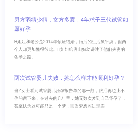
男方弱精少精，女方多囊，4年求子三代试管如
愿好孕
H姐姐和老公是2014年领证结婚，婚后的生活虽平淡，但两
个人却更加懂得彼此。H姐姐给唐山妇幼讲述了他们夫妻的
备孕之路。
两次试管婴儿失败，她怎么样才能顺利好孕？
当Z女士看到试管婴儿验孕报告单的那一刻，眼泪再也止不
住的留下来，在过去的几年里，她无数次梦到自己怀孕了，
甚至认为这可能只是一个梦，而当梦想照进现实