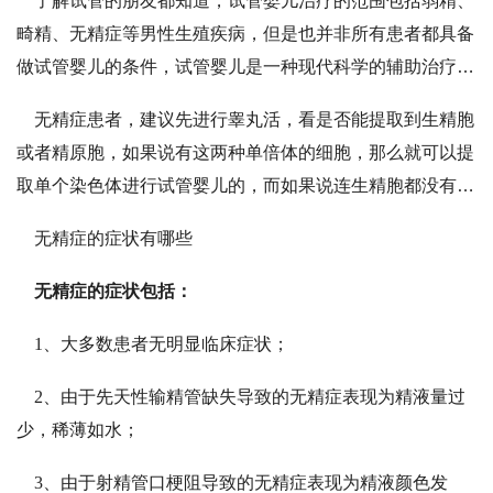
了解试管的朋友都知道，试管婴儿治疗的范围包括弱精、
畸精、无精症等男性生殖疾病，但是也并非所有患者都具备
做试管婴儿的条件，试管婴儿是一种现代科学的辅助治疗，
是在实验室通过人工方法实现受精卵培育的技术，但是这种
无精症患者，建议先进行睾丸活，看是否能提取到生精胞
技术也有一定的局限性，比如治疗要求高、
成功率
不能百分
或者精原胞，如果说有这两种单倍体的细胞，那么就可以提
百保障，费用昂贵、胚胎淘汰率高等都是治疗前必须考虑的
取单个染色体进行试管婴儿的，而如果说连生精胞都没有，
问题，因此患者需要充分理解这些事实和情况，在自己具备
那么就真的没有办法做试管婴儿。
承受能力的情况下去做正确的选择。
无精症的症状有哪些
无精症的症状包括：
1、大多数患者无明显临床症状；
2、由于先天性输精管缺失导致的无精症表现为精液量过
少，稀薄如水；
3、由于射精管口梗阻导致的无精症表现为精液颜色发