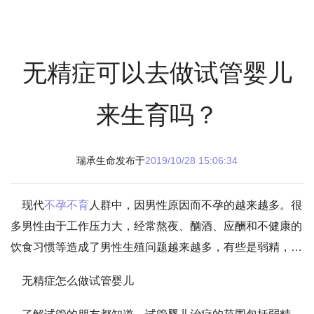
无精症可以去做试管婴儿
来生育吗？
瑞承生命发布于
2019/10/28 15:06:34
现代
不孕不育
人群中，因男性原因而不孕的越来越多。很
多男性由于工作压力大，经常熬夜、酗酒、应酬和不健康的
饮食习惯等造成了男性生殖问题越来越多，有些是弱精，有
些是畸精。那么如果患有无精是不是意味着与生育隔绝了
无精症怎么做试管婴儿
呢？无精症的临床表现有哪些症状呢？
唐山妇幼
（4008-257-
611）
泰国试管婴儿
顾问小G为大家介绍一下相关知识吧：