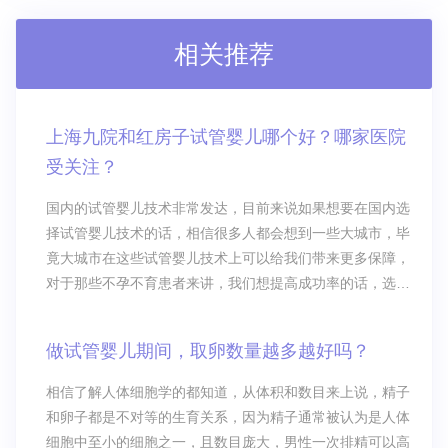
相关推荐
上海九院和红房子试管婴儿哪个好？哪家医院
受关注？
国内的试管婴儿技术非常发达，目前来说如果想要在国内选
择试管婴儿技术的话，相信很多人都会想到一些大城市，毕
竟大城市在这些试管婴儿技术上可以给我们带来更多保障，
对于那些不孕不育患者来讲，我们想提高成功率的话，选择
一家非常好的医院也是提高成功率的方法之一。上海九院和
上海红房子医院相信很多人也就早有耳闻，但是如果让自己
做试管婴儿期间，取卵数量越多越好吗？
去做试管婴儿这项技术，可能大家都在思考上海九院和红房
子试管婴儿，究竟哪家医院比较好，目前
相信了解人体细胞学的都知道，从体积和数目来上说，精子
和卵子都是不对等的生育关系，因为精子通常被认为是人体
细胞中至小的细胞之一，且数目庞大，男性一次排精可以高