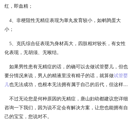
红，即血精；
4、非梗阻性无精症表现为睾丸发育较小，如鹌鹑蛋大
小；
5、克氏综合征表现为身材高大，四肢相对较长，有女性
化表现，无胡须、无喉结。
如果男性患有无精症的话，的确可以去做试管婴儿，但也
要分情况来说，男人的精液里没有精子的话，就算做
试管婴
儿
也无法成功，也根本无法拥有属于自己的后代，但这样的
情况少之又少，大多数是先天性原因造成的，如果是因为疾
不过无论您是何种原因的无精症，唐山妇幼都建议您详细
病的原因引起的，通过治疗基本上都可以拥有的。
咨询一下我们，因为说不定会有解决方案，让您也能拥有自
己的宝宝，您说对不。