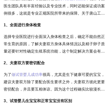
医生团队具有丰富经验以及专业技术，同时还能保证成功案
例很多，这就是专业正规医院所带来的保障。关于唐山工人
医院可以做试管婴儿吗这个问题，大家需要了解医院的具体
1、全面进行身体检查
水平。做试管婴儿想要轻松怀孕，就要注意下面这些问题。
选择专业医院进行全面深入身体检查之后，确定不能自然正
常生育的原因，了解夫妻双方身体具体情况以及精子卵子质
量还要针对性确定生殖系统功能，这个制定解决方案会有很
大帮助。确定具体原因之后，就可按照医生的要求进行诊
2、夫妻双方要密切配合
疗，这对促进怀孕率会有明显效果，让你做试管婴儿过程少
走弯路。
为了
做试管婴儿成功率
很高，尤其是生下健康可爱的宝宝，
建议夫妻双方除了要配合医生要求之外，夫妻双方彼此更要
密切配合，并且要互相体谅。因为这个过程确实比较漫长，
尤其是很多夫妻不能信任的一次成功，这就需要经过多次尝
3、试管婴儿生宝宝和正常宝宝没有区别
试，必须要保证稳定理性心态。