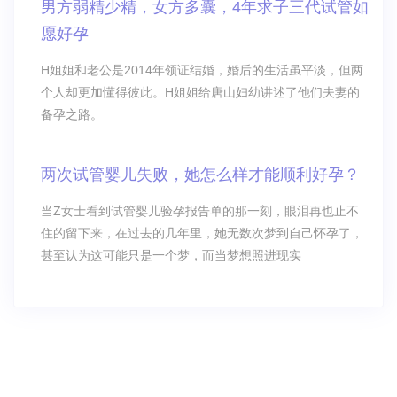
男方弱精少精，女方多囊，4年求子三代试管如
愿好孕
H姐姐和老公是2014年领证结婚，婚后的生活虽平淡，但两
个人却更加懂得彼此。H姐姐给唐山妇幼讲述了他们夫妻的
备孕之路。
两次试管婴儿失败，她怎么样才能顺利好孕？
当Z女士看到试管婴儿验孕报告单的那一刻，眼泪再也止不
住的留下来，在过去的几年里，她无数次梦到自己怀孕了，
甚至认为这可能只是一个梦，而当梦想照进现实