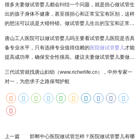
很多夫妻做试管婴儿都会纠结一个问题，就是担心做试管生
出的孩子身体不健康，甚至很担心和正常宝宝有区别，这样
的想法可以说是大错特错。做试管婴儿生出的宝宝和正常生
育的健康宝宝没有任何区别，身体和智力发育各方面都不会
唐山工人医院可以做试管婴儿吗主要看试管婴儿医院是否具
受到影响，如果不能自然正常生育，可放心选择试管婴儿，
备专业水平，只有选择专业值得信赖的
医院做试管婴儿
才能
并不会生出不健康的宝宝。
提高成功率，确保安全性很高。建议夫妻做试管婴儿要做好
充分准备，选择可靠医院，理性对待做试管婴儿过程，这对
三代试管就找唐山妇幼（www.richerlife.cn），中外专家一
提高试管婴儿成功率
会有更多优势，可让自己轻松生宝宝。
对一，为您求子之路保驾护航
上一篇 邯郸中心医院做试管怎样？医院做试管婴儿有哪