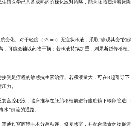
代生殖医学已具备成熟的阶梯化应对策略，能为胚胎扫清着床障
质变化。对于轻度（<5mm）无症状积液，采取“静观其变”的保
度分离，可能会辅以药物干预；若积液持续加重，则果断暂停移植。
需接受足疗程的敏感抗生素治疗。若积液量大，可在
B超引导下
腔压力。
反复宫腔积液，临床推荐在胚胎移植前进行腹腔镜下输卵管造口
“毒水”倒流的通路。
，需通过宫腔镜手术分离粘连、修复憩室，并配合激素药物促进