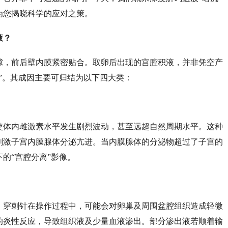
为您揭晓科学的应对之策。
液？
隙，前后壁内膜紧密贴合。取卵后出现的宫腔积液，并非凭空产
应”。其成因主要可归结为以下四大类：
使体内雌激素水平发生剧烈波动，甚至远超自然周期水平。这种
刺激子宫内膜腺体分泌亢进。当内膜腺体的分泌物超过了子宫的
下的
“宫腔分离”影像。
。穿刺针在操作过程中，可能会对卵巢及周围盆腔组织造成轻微
的炎性反应，导致组织液及少量血液渗出。部分渗出液若顺着输