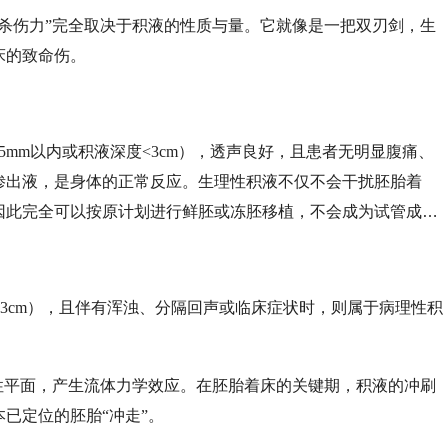
“杀伤力”完全取决于积液的性质与量。它就像是一把双刃剑，生
床的致命伤。
-5mm以内或积液深度<3cm），透声良好，且患者无明显腹痛、
渗出液，是身体的正常反应。生理性积液不仅不会干扰胚胎着
因此完全可以按原计划进行鲜胚或冻胚移植，不会成为试管成功
度>3cm），且伴有浑浊、分隔回声或临床症状时，则属于病理性积
：
性平面，产生流体力学效应。在胚胎着床的关键期，积液的冲刷
已定位的胚胎“冲走”。