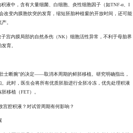
积液中，含有大量细菌、白细胞、炎性细胞因子（如TNF-α、I
仅会改变内膜胞饮突的发育，缩短胚胎种植窗的开放时间，还可能
流产。
致子宫内膜局部的自然杀伤（NK）细胞活性异常，不利于母胎界
胎发育。
“壮士断腕”的决定——取消本周期的鲜胚移植。研究明确指出，
扣。此时，医生会将所有优质胚胎进行全胚冷冻，优先处理积液
胚移植（FET）。
床