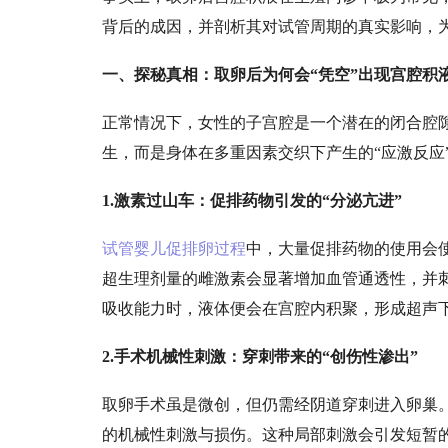
背后的成因，并剖析其对试管周期的真实影响，
一、探秘真相：取卵后为何会
“凭空”出现宫腔积
正常情况下，女性的子宫腔是一个潜在的闭合腔
生，而是身体在多重因素交织下产生的
“应激反
1.激素过山车：促排药物引发的“分泌亢进”
试管婴儿促排卵过程
中，大量促排药物的使用会
超生理剂量的雌激素会显著增加血管通透性，并
吸收能力时，液体便会在宫腔内积聚，形成超声
2.手术机械性刺激：穿刺带来的“创伤性渗出”
取卵手术虽是微创，但仍需经阴道穿刺进入卵巢
的机械性刺激与损伤。这种局部刺激会引发短暂