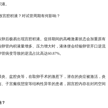
积液。
取卵后极易出现宫腔积液。促排期间的高雌激素状态会加重原有
输卵管内积液量增多、压力增大时，液体便会经输卵管开口逆流
卵管病变导致的逆流占比高达
60.87%。
膜炎、盆腔炎等，在取卵手术的激惹下，潜在的炎症被激活，炎
连、子宫瘢痕憩室等结构性异常的患者，因宫腔内存在封闭空间
。
响？