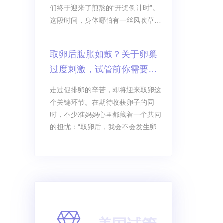
们终于迎来了煎熬的“开奖倒计时”。
这段时间，身体哪怕有一丝风吹草
动，都能让准妈妈们的心跳飙升：“刚
才肚子抽了一下，是着床了吗？”“怎
取卵后腹胀如鼓？关于卵巢
么什么感觉都没有，是不是又失败
过度刺激，试管前你需要知
了？”
道这些！
走过促排卵的辛苦，即将迎来取卵这
个关键环节。在期待收获卵子的同
时，不少准妈妈心里都藏着一个共同
的担忧：“取卵后，我会不会发生卵巢
过度刺激（OHSS）？那种腹胀腹痛
的感觉，正常吗？”这份担忧非常普
遍。