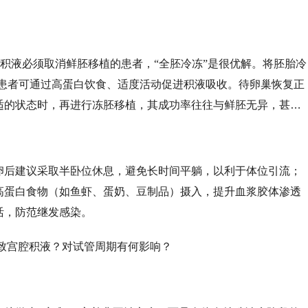
度积液必须取消鲜胚移植的患者，“全胚冷冻”是
很
优解。将胚胎冷
，患者可通过高蛋白饮食、适度活动促进积液吸收。待卵巢恢复正
适的
状态时，再进行冻胚移植，其成功率往往与鲜胚无异，甚至
卵后建议采取半卧位休息，避免长时间平躺，以利于体位引流；
增加高蛋白食物（如鱼虾、蛋奶、豆制品）摄入，提升血浆胶体渗透
活，防范继发感染。