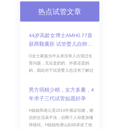
热点试管文章
44岁高龄女博士AMH0.77喜
获两颗囊胚 试管婴儿自卵自
怀成功
O女士家族当中从来没有人出现过生
育问题，无论是奶奶、外婆还是妈
妈，因此对于试管婴儿也没有了解过
男方弱精少精，女方多囊，4
年求子三代试管如愿好孕
H姐姐和老公是2014年领证结婚，婚
后的生活虽平淡，但两个人却更加懂
得彼此。H姐姐给唐山妇幼讲述了他