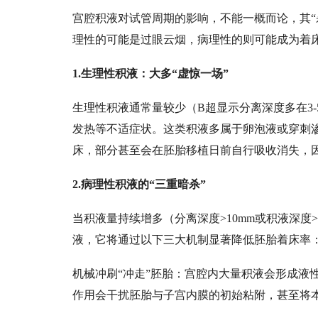
宫腔积液对试管周期的影响，不能一概而论，其
理性的可能是过眼云烟，病理性的则可能成为着
1.生理性积液：大多“虚惊一场”
生理性积液通常量较少（
B超显示分离深度多在3
发热等不适症状。这类积液多属于卵泡液或穿刺
床，部分甚至会在胚胎移植日前自行吸收消失，
的阻碍。
2.病理性积液的“三重暗杀”
当积液量持续增多（分离深度
>10mm或积液深
液，它将通过以下三大机制显著降低胚胎着床率
机械冲刷
“冲走”胚胎：宫腔内大量积液会形成液
作用会干扰胚胎与子宫内膜的初始粘附，甚至将本