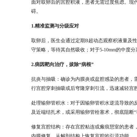
面对取卵后的宫腔积液，患者无需过度焦虑。现
碍。
1.精准监测与分级应对
取卵后，医生会通过定期
B超动态观察积液量及性
守策略，等待其自然吸收；对于5-10mm的中
2.病因靶向治疗，拔除“病根”
抗炎与抽吸：确诊为内膜炎或盆腔感染的患者，
行宫腔穿刺抽吸或后穹隆穿刺引流，迅速减轻宫
处理输卵管积水：对于因输卵管积水逆流导致的
及近端结扎术，或采用输卵管栓塞术，彻底阻断
修复宫腔结构：存在宫腔粘连或瘢痕憩室的患者
内膜修复，从解剖结构上恢复宫腔的引流功能。