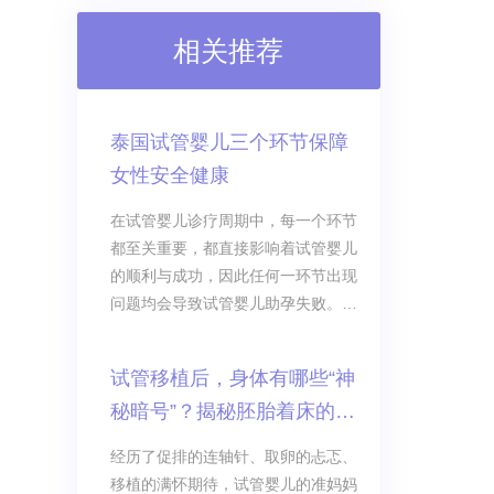
相关推荐
泰国试管婴儿三个环节保障
女性安全健康
在试管婴儿诊疗周期中，每一个环节
都至关重要，都直接影响着试管婴儿
的顺利与成功，因此任何一环节出现
问题均会导致试管婴儿助孕失败。其
中涉及女性的安全健康的为促排、取
卵、移植三个环节，若是操作不当，
试管移植后，身体有哪些“神
不仅成功率得不到保障
秘暗号”？揭秘胚胎着床的真
实感觉，让你不再瞎焦虑！
经历了促排的连轴针、取卵的忐忑、
移植的满怀期待，试管婴儿的准妈妈