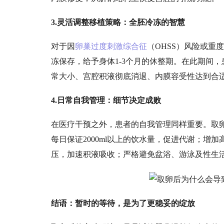
3.灵活调整移植策略：全胚冷冻的智慧
对于因
卵巢过度刺激综合征
（
OHSS）风险或重
冻保存，给予身体
1-3个月的休整期。在此期间
常大小、宫腔积液彻底消退、内膜容受性达到
合
更高。
4.日常自我管理：细节决定成败
在医疗干预之外，患者的自我管理同样重要。取
每日保证
2000ml以上的饮水量，促进代谢；
压，加速积液吸收；严格避免盆浴、游泳及性生
结语：暂时的等待，是为了更稳妥的绽放