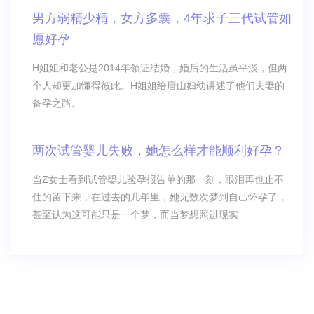
男方弱精少精，女方多囊，4年求子三代试管如
愿好孕
H姐姐和老公是2014年领证结婚，婚后的生活虽平淡，但两
个人却更加懂得彼此。H姐姐给唐山妇幼讲述了他们夫妻的
备孕之路。
两次试管婴儿失败，她怎么样才能顺利好孕？
当Z女士看到试管婴儿验孕报告单的那一刻，眼泪再也止不
住的留下来，在过去的几年里，她无数次梦到自己怀孕了，
甚至认为这可能只是一个梦，而当梦想照进现实