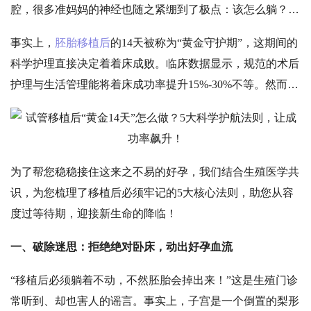
腔，很多准妈妈的神经也随之紧绷到了极点：该怎么躺？怎
么吃？稍有不慎会不会让胚胎“掉”出来？
事实上，
胚胎移植后
的
14天被称为“黄金守护期”，这期间的
科学护理直接决定着着床成败。临床数据显示，规范的术后
护理与生活管理能将着床成功率提升15%-30%不等。然而，
过度紧张往往让人踩进“保胎误区”。
为了帮您稳稳接住这来之不易的好孕，我们结合生殖医学共
识，为您梳理了移植后必须牢记的
5大核心法则，助您从容
度过等待期，迎接新生命的降临！
一、
破除迷思：拒绝绝对卧床，动出好孕血流
“移植后必须躺着不动，不然胚胎会掉出来！”这是生殖门诊
常听到、却也害人的谣言。事实上，子宫是一个倒置的梨形