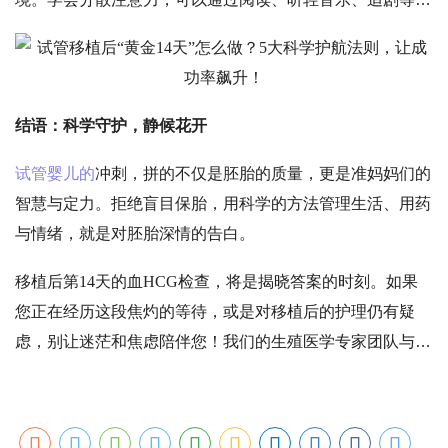
式放松。切忌反复上网搜索症状对比他人经历，更不要过早
用验孕棒测孕，这只会徒增焦虑。同时，伴侣的陪伴、理解
与沟通是缓解压力的
强硬
后盾，这段旅程两人共同分担，会
轻松得多。必要时，可寻求专业心理咨询师的帮助。
结语：科学守护，静候花开
试管婴儿的
冲刺，拼的不仅是胚胎的质量，更是准妈妈们的
智慧与定力。拒绝盲目保胎，用科学的方法管理生活、用药
与情绪，就是对胚胎深情的告白。
移植后第
14天的血HCG检查，将是揭晓答案的时刻。如果
您正在经历这段焦灼的等待，或是对移植后的护理仍有疑
虑，别让迷茫和焦虑陪伴您！我们的生殖医学专家团队与专
属临床营养科、心理科，为您提供从移植后精准用药指导、
个性化饮食方案到情绪疏导的全周期“一站式”保胎管理服
务。