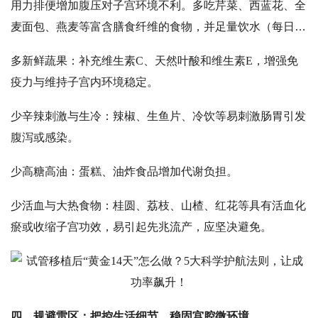
用力排便增加腹压对子宫环境不利。多吃芹菜、西蓝花、全
麦面包、燕麦等富含膳食纤维的食物，并足量饮水（每日
20
00ml左右），保持肠道通畅。
多新鲜蔬果：补充维生素
C、天然叶酸和维生素E，增强免
疫力与维持子宫内环境稳定。
少辛辣刺激与生冷：辣椒、生鱼片、冷饮等易刺激肠胃引发
腹泻或感染。
少高糖高油：蛋糕、油炸食品增加代谢负担。
少活血与大热食物：桂圆、荔枝、山楂、红花等具有活血化
瘀或收缩子宫功效，易引起先兆流产，应坚决避免。
四、
规避雷区：把控生活细节，稳固宫腔微环境