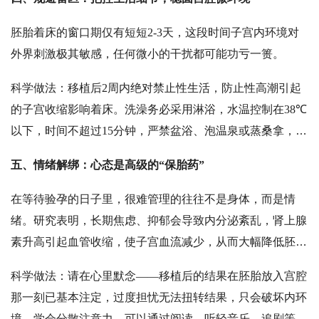
胚胎着床的窗口期仅有短短
2-3天，这段时间子宫内环境对
外界刺激极其敏感，任何微小的干扰都可能功亏一篑。
科学做法：移植后
2周内绝对禁止性生活，防止性高潮引起
的子宫收缩影响着床。洗澡务必采用淋浴，水温控制在38℃
以下，时间不超过15分钟，严禁盆浴、泡温泉或蒸桑拿，以
防高温引起子宫收缩或阴道逆行感染。务必戒烟戒酒，远离
五、
情绪解绑：心态是高级的
“保胎药”
二手烟及化学污染源。注意保暖防感冒，免疫力下降易引发
感染，若不慎生病，绝不可自行用药，必须咨询医生。
在等待验孕的日子里，
很
难管理的往往不是身体，而是情
绪。研究表明，长期焦虑、抑郁会导致内分泌紊乱，肾上腺
素升高引起血管收缩，使子宫血流减少，从而大幅降低胚胎
着床率。美国生殖医学会研究更证实，保持愉悦心态能使子
科学做法：请在心里默念
——移植后的结果在胚胎放入宫腔
宫内膜血流增加
40%。
那一刻已基本注定，过度担忧无法扭转结果，只会破坏内环
境。学会分散注意力，可以通过阅读、听轻音乐、追剧等方