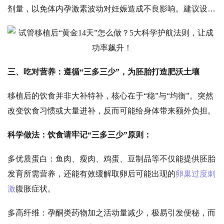
剂量，以免体内孕激素波动对妊娠造成不良影响。建议设置
手机闹钟提醒用药。用药期间若出现轻微腹胀、乳房胀痛属
正常反应，若出现褐色分泌物可能是着床出血，不必过度恐
慌，及时联系医生即可；但若出现剧烈腹痛、大量阴道出血
（超过月经量）、严重腹胀伴恶心呕吐尿量减少，或体温超
三、
吃对营养：遵循
“三多三少”，为胚胎打造肥沃土壤
过
38.5℃，必须立即就医，警惕
卵巢过度刺激综合征
或宫外
移植后的饮食并非大补特补，核心在于
“稳”与“均衡”。突然
孕等异常。
改变饮食习惯或大量进补，反而可能给身体带来额外负担。
科学做法：饮食请牢记
“三多三少”原则：
多优质蛋白：鱼肉、瘦肉、鸡蛋、豆制品等不仅能提供胚胎
发育所需营养，还能有效缓解取卵后可能出现的
卵巢过度刺
激
腹胀症状。
多高纤维：孕酮类药物加之活动量减少，极易引发便秘，而