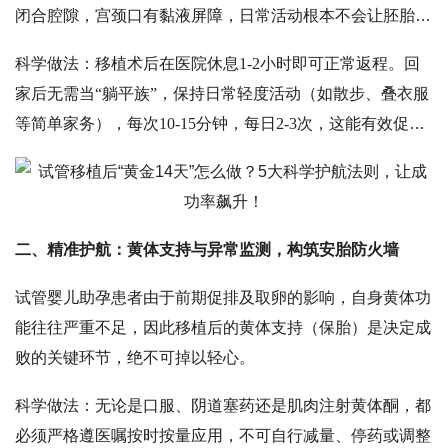
闭合腔隙，宫颈口有黏液屏障，日常活动根本不会让胚胎流
出。相反，长期的绝对卧床不仅不能提高妊娠率、减少流产
科学做法：移植术后在医院休息
1-2小时即可正常返程。回
率，反而会造成盆腔静脉回流受阻，极大地增加下肢静脉血
家后无需当“躺平族”，保持日常轻度活动（如散步、叠衣服
栓风险，甚至危及生命。同时，长期卧床还会引发腰酸背
等简单家务），每次10-15分钟，每日2-3次，这能有效促进
痛、便秘和消化不良，让身体备受折磨。
全身及子宫内膜的血液循环，为胚胎着床提供更充沛的血
氧。当然，必须严格避免跑跳、深蹲、提重物（超过5公
斤）等剧烈运动。另外，移植后请及时排空小便，憋尿过长
易引起尿路感染，反而对着床不利。
二、
精准护航：黄体支持与异常监测，构筑安胎防火墙
试管婴儿助孕患者由于前期促排及取卵的影响，自身黄体功
能往往严重不足，因此移植后的黄体支持（保胎）是决定成
败的关键环节，绝不可掉以轻心。
科学做法：无论是口服、阴道塞药还是肌肉注射黄体酮，都
必须严格遵医嘱按时按量应用，不可自行减量、停药或调整