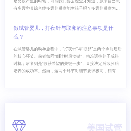
是比较严重的时候，可能我们要去检查才知道，原来自己患
有多囊卵巢综合症多囊卵巢症能生孩子吗？多囊卵巢症怎样
增加怀孕几率？ 很多女性都会出现月经不正常或者是不
规律的情况，大多数的女性对于这个问题根本就不重视，认
做试管婴儿，打夜针与取卵的注意事项是什
为这个没有什么，但是比较严重的时候，可能我们要去检查
么？
才知道，原来自己患有多囊卵巢综合症，
在试管婴儿的助孕旅程中，“打夜针”与“取卵”是两个承前启后
的核心环节。前者如同“倒计时启动键”，精准调控卵子成熟
时机；后者则是“收获希望的关键一步”，直接决定后续胚胎
培养的成功率。然而，这两个环节对细节要求极高，稍有不
慎便可能影响最终结果。
美国试管