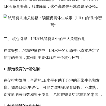
LH会急剧升高，形成峰值，这个高峰信号就像是发令枪，
促使成熟卵泡破裂释放卵子；排卵后，LH又化身为“守护
者”，促使黄体形成并分泌孕激素，为受精卵着床提供肥沃
的土壤。在男性体内，LH则刺激睾丸间质细胞产生睾酮，
维持正常性功能。
二、
核心引擎：
LH在试管婴儿中的三大关键作用
在试管婴儿的精密操作中，
LH水平的动态变化直接决定了
治疗的走向，其作用主要体现在三个核心环节：
1. 卵泡发育的“催化剂”
在促排卵阶段，合适的
LH水平有助于卵泡的正常生长和发
育。如果LH水平过低，可能导致卵泡发育缓慢、不成熟，
直接影响获卵数和卵子质量；尤其在卵巢功能减退的患者
中，自身LH分泌不足，往往需要额外补充来提高促排效
2. 触发排卵的“发令枪”