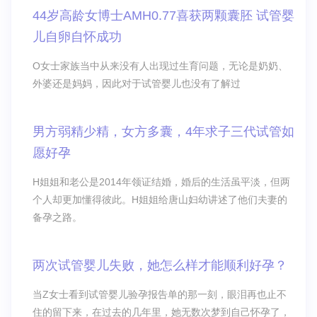
44岁高龄女博士AMH0.77喜获两颗囊胚 试管婴
儿自卵自怀成功
O女士家族当中从来没有人出现过生育问题，无论是奶奶、
外婆还是妈妈，因此对于试管婴儿也没有了解过
男方弱精少精，女方多囊，4年求子三代试管如
愿好孕
H姐姐和老公是2014年领证结婚，婚后的生活虽平淡，但两
个人却更加懂得彼此。H姐姐给唐山妇幼讲述了他们夫妻的
备孕之路。
两次试管婴儿失败，她怎么样才能顺利好孕？
当Z女士看到试管婴儿验孕报告单的那一刻，眼泪再也止不
住的留下来，在过去的几年里，她无数次梦到自己怀孕了，