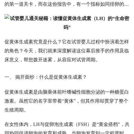
的第一道关卡，而在这份报告中，有一个指标如同排卵的
“信号灯”，直接关系到取卵的时机与胚胎的着床，它就是
——
促黄体生成素（
LH）。
促黄体生成素究竟是什么？它在试管婴儿过程中扮演着怎样
的角色？今天，我们就来深度解读这位幕后推手的作用及临
床意义，帮您拨开迷雾，从容应对试管周期。
一、
揭开面纱：什么是促黄体生成素？
促黄体生成素是由脑垂体前叶嗜碱性细胞分泌的一种糖蛋白
激素。虽然它的名字里带着
“黄体”，但其作用却贯穿了整个
生殖周期。
在女性体内，
LH与促卵泡生成素（FSH）是“黄金搭档”，共
同协同促进卵泡的发育和成熟。当卵泡发育到一定程度时，