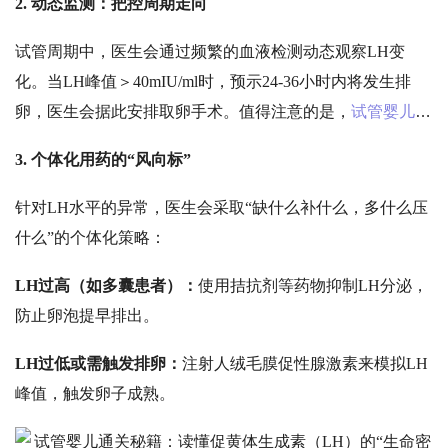
2. 动态监测：把控周期走向
试管周期中，医生会通过频繁的血液检测动态观察
LH变
化。当LH峰值＞40mIU/ml时，预示24-36小时内将发生排
卵，医生会据此安排取卵手术。值得注意的是，
试管婴儿促
排过程
中一般采用血液检测，而非家用排卵试纸（尿液检
3. 个体化用药的“风向标”
测），因为后者在促排用药期间准确率不高。
针对
LH水平的异常，医生会采取“缺什么补什么，多什么压
什么”的个体化策略：
LH过高（如多囊患者）：
使用拮抗剂等药物抑制
LH分泌，
防止卵泡提早排出。
LH过低或需触发排卵：
注射人绒毛膜促性腺激素来模拟
LH
峰值，触发卵子成熟。