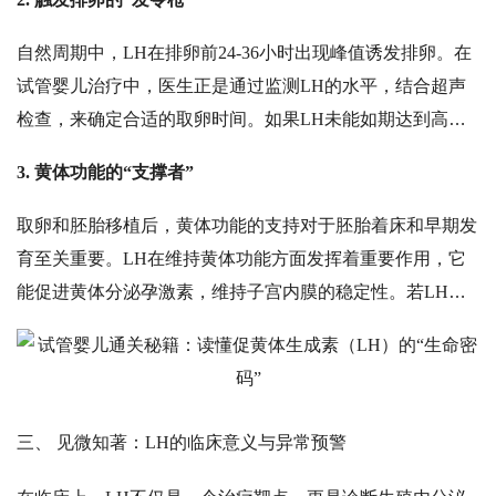
果。
自然周期中，
LH在排卵前24-36小时出现峰值诱发排卵。在
试管婴儿治疗中，医生正是通过监测LH的水平，结合超声
检查，来确定
合适
的取卵时间。如果
LH未能如期达到高
峰，可能导致排卵延迟或不排卵，错失取卵良机。
3. 黄体功能的“支撑者”
取卵和胚胎移植后，黄体功能的支持对于胚胎着床和早期发
育至关重要。
LH在维持黄体功能方面发挥着重要作用，它
能促进黄体分泌孕激素，维持子宫内膜的稳定性。若LH水
平异常，会影响黄体分泌能力，增加流产风险，这也是为何
移植后医生常会开具黄体支持药物的原因。
三、
见微知著：
LH的临床意义与异常预警