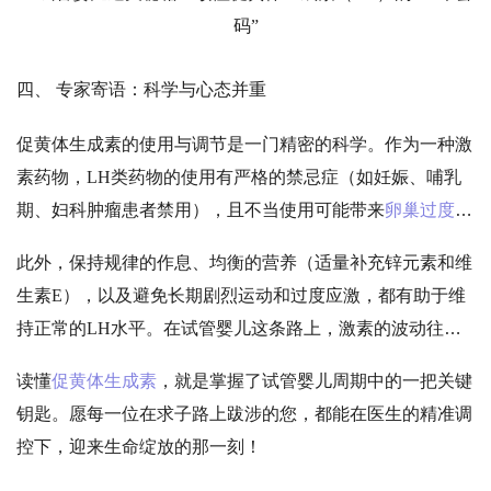
四、
专家寄语：科学与心态并重
促黄体生成素的使用与调节是一门精密的科学。作为一种激
素药物，
LH类药物的使用有严格的禁忌症（如妊娠、哺乳
期、妇科肿瘤患者禁用），且不当使用可能带来
卵巢过度刺
激综合征
（OHSS）或多胎妊娠等风险。因此，
患者必须严
此外，保持规律的作息、均衡的营养（适量补充锌元素和维
格遵从医嘱，切勿自行增减剂量
，如出现腹胀、头痛或过敏
生素
E），以及避免长期剧烈运动和过度应激，都有助于维
等不适，需及时就医。
持正常的LH水平。在试管婴儿这条路上，激素的波动往往
会牵动准妈妈的神经，但请相信，每一次抽血检测的背后，
读懂
促黄体生成素
，就是掌握了试管婴儿周期中的一把关键
都是医生为您量身定制的护航方案。
钥匙。愿每一位在求子路上跋涉的您，都能在医生的精准调
控下，迎来生命绽放的那一刻！