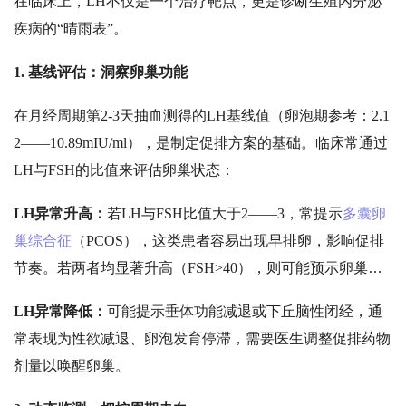
在临床上，
LH不仅是一个治疗靶点，更是诊断生殖内分泌
疾病的“晴雨表”。
1. 基线评估：洞察卵巢功能
在月经周期第
2-3天抽血测得的LH基线值（卵泡期参考：2.1
2——10.89mIU/ml），是制定促排方案的基础。临床常通过
LH与FSH的比值来评估卵巢状态：
LH异常升高：
若
LH与FSH比值大于2——3，常提示
多囊卵
巢综合征
（PCOS），这类患者容易出现早排卵，影响促排
节奏。若两者均显著升高（FSH>40），则可能预示卵巢早
衰或绝经。
LH异常降低：
可能提示垂体功能减退或下丘脑性闭经，通
常表现为性欲减退、卵泡发育停滞，需要医生调整促排药物
剂量以唤醒卵巢。