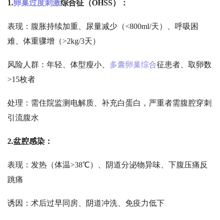
1.
卵巢过度刺激
综合征（
OHSS）：
表现：腹胀持续加重、尿量减少（
<800ml/天）、呼吸困
难、体重骤增（>2kg/3天）
风险人群：年轻、体型瘦小、
多囊卵巢综合
征患者、取卵数
>15枚者
处理：需住院监测电解质、补充白蛋白，严重者需腹腔穿刺
引流腹水
2.
盆腔感染：
表现：发热（体温
>38℃）、阴道分泌物异味、下腹压痛反
跳痛
诱因：术后过早同房、阴道冲洗、免疫力低下