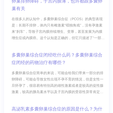
卵巢排卵障碍，子宫内膜薄，也许都跟多囊卵
巢有关
在很多人的认知中，多囊卵巢综合征（PCOS）的典型表现
是：长期不排卵，体内只有雌激素“唱独角戏”，没有孕激素
来“刹车”，导致子宫内膜持续增生、变厚，甚至发展为内膜
增生症或内膜癌。这个认知是正确的，但它只描述了“一部
分”PCOS患者的情况。
多囊卵巢综合症闭经吃什么药？多囊卵巢综合
症闭经的药物治疗有哪些？
多囊卵巢综合症简单的来说，可能会给我们带来一部分的排
卵障碍，可能会导致女性出现不孕不育的情况，但是女性一
旦怀孕了，很容易有特别高的雄性激素或者是较高的促性腺
激素，较高的胰岛素水平以及子宫内膜的受容性异常肯定也
就会导致流产多囊卵巢综合症闭经吃什么药？多囊卵巢综合
症闭经的药物治疗有哪些？ 多囊卵巢综合症简单的来
高泌乳素多囊卵巢综合症的原因是什么？为什
说，可能会给我们带来一部分的排卵障碍，可能会导致女性