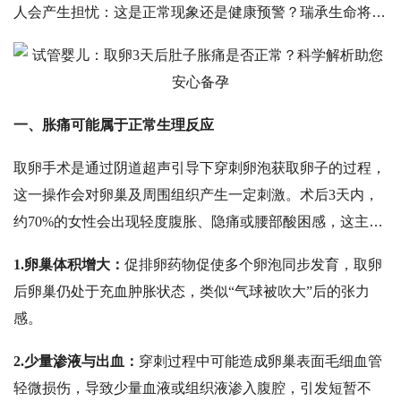
人会产生担忧：这是正常现象还是健康预警？瑞承生命将结
合权威医学研究与临床经验，为您揭开这一问题的真相。
一、胀痛可能属于正常生理反应
取卵手术是通过阴道超声引导下穿刺卵泡获取卵子的过程，
这一操作会对卵巢及周围组织产生一定刺激。术后
3天内，
约70%的女性会出现轻度腹胀、隐痛或腰部酸困感，这主要
源于以下原因：
1.
卵巢体积增大：
促排卵药物促使多个卵泡同步发育，取卵
后卵巢仍处于充血肿胀状态，类似
“气球被吹大”后的张力
感。
2.
少量渗液与出血：
穿刺过程中可能造成卵巢表面毛细血管
轻微损伤，导致少量血液或组织液渗入腹腔，引发短暂不