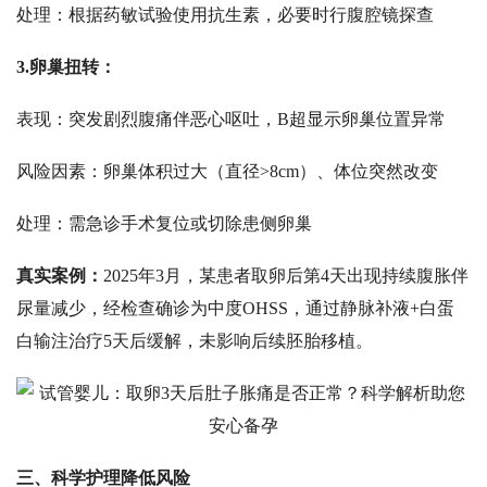
处理：根据药敏试验使用抗生素，必要时行腹腔镜探查
3.
卵巢扭转：
表现：突发剧烈腹痛伴恶心呕吐，
B超显示卵巢位置异常
风险因素：卵巢体积过大（直径
>8cm）、体位突然改变
处理：需急诊手术复位或切除患侧卵巢
真实案例：
2025年3月，某患者取卵后第4天出现持续腹胀伴
尿量减少，经检查确诊为中度OHSS，通过静脉补液+白蛋
白输注治疗5天后缓解，未影响后续胚胎移植。
三、科学护理降低风险