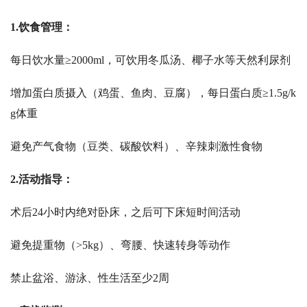
1.
饮食管理：
每日饮水量
≥2000ml，可饮用冬瓜汤、椰子水等天然利尿剂
增加蛋白质摄入（鸡蛋、鱼肉、豆腐），每日蛋白质
≥1.5g/k
g体重
避免产气食物（豆类、碳酸饮料）、辛辣刺激性食物
2.
活动指导：
术后
24小时内绝对卧床，之后可下床短时间活动
避免提重物（
>5kg）、弯腰、快速转身等动作
禁止盆浴、游泳、性生活至少
2周