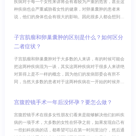
疾病对于每一个女性来讲将会有着较为严重的危害，甚至这
种疾病也会严重威胁着女性的健康，对卵巢囊肿的患者来
说，他们的身体也会有很大的影响。因此很多人都会想到通
过手术的方法来做切除切除卵巢囊肿会影响生育吗？这是很
多人希望能够了解的，卵巢囊肿在切除的过程当中对自身肯
子宫肌瘤和卵巢囊肿的区别是什么？如何区分
定也会有一定的危害。切除卵巢囊肿会影响生育吗？切除卵
二者症状？
巢囊肿有哪些危害？卵巢囊肿是卵巢疾病当
子宫肌瘤和卵巢囊肿对于大多数的人来讲，有的时候可能会
把这两种疾病混为一谈，其实这两种疾病对于很多人来讲绝
对算得上是不一样的概念，因为他们的发病部委会有所不
同，当然大多数的患者对于这两种疾病在一开始的时候并不
是特别清楚，子宫肌瘤和卵巢囊肿的区别是什么，这也是很
多患者想要了解的。子宫肌瘤和卵巢囊肿的区别是什么？如
宫腹腔镜手术一年后没怀孕？要怎么做？
何区分二者症状？子宫肌瘤和卵巢囊肿对于大多数的人来
讲，有的时候可能会把这两种疾病混为一谈，
宫腹腔镜手术在很多女性朋友们看来是能够解决他们妇科疾
病的一项手术，大多数的女性在怀孕之前，如果发现自己有
一些妇科疾病的话，都希望可以在第一时间里治疗，然后通