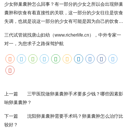
可以，但是卵巢囊肿在这些实际治疗的过程当中被治疗的可
少女卵巢囊肿怎么回事？有一部分的少女之所以会出现卵巢
能性非常大，我们可以选择宫
腹腔镜手术
治疗。
囊肿和饮食有着直接性的关联，这一部分的少女往往是饮食
失调，也就是说这一部分的少女有可能是因为自己的饮食不
当，或者是说经常熬夜吃外卖，要么就是自己的饮食方面没
三代试管就找唐山妇幼（www.richerlife.cn），中外专家一
有注意出现了卵巢囊肿，如果是这种情况的话，我们一定要
对一，为您求子之路保驾护航
注意自己的饮食，另外在治疗的过程当中要注意护理工作，
只有这样才能够给我们带来一系列保障。
上一篇 三甲医院做卵巢囊肿手术要多少钱？哪些因素影
响卵巢囊肿？
下一篇 沈阳卵巢囊肿需要手术吗？卵巢囊肿怎么治疗比
较好？