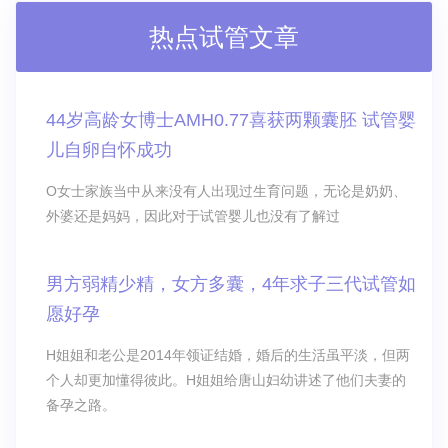
热点试管文章
44岁高龄女博士AMH0.77喜获两颗囊胚 试管婴
儿自卵自怀成功
O女士家族当中从来没有人出现过生育问题，无论是奶奶、
外婆还是妈妈，因此对于试管婴儿也没有了解过
男方弱精少精，女方多囊，4年求子三代试管如
愿好孕
H姐姐和老公是2014年领证结婚，婚后的生活虽平淡，但两
个人却更加懂得彼此。H姐姐给唐山妇幼讲述了他们夫妻的
备孕之路。