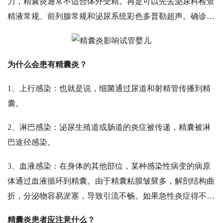
力，精囊炎通常不适合体外受精。再是可以先去泌尿科检查
精液常规、前列腺常规和泌尿系统彩色多普勒超声。确诊
后，可以在医生的指导下使用头孢菌素和喹诺酮类抗生素。
治疗期间，饮食清淡，戒烟，戒酒，辛辣食物，戒除手淫的
不良习惯，避免频繁的性行为，多参加体育锻炼，待病情痊
为什么会患有精囊炎？
愈后再行试管婴儿。
1、上行感染：也就是说，细菌通过尿道和射精管传播到精
囊。
2、淋巴感染：泌尿生殖道或肠道的炎症被传递，精囊被淋
巴途径感染。
3、血液感染：在身体的其他部位，某种感染性病变的病原
体通过血液循环到精囊。由于精囊粘膜皱襞多，解剖结构曲
折，分泌物容易淤塞，导致引流不畅。如果急性炎症得不到
完全控制，则容易转变为慢性精囊炎。
精囊炎患者应注意什么？