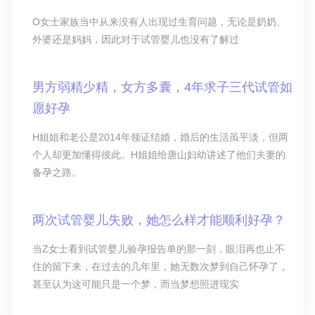
O女士家族当中从来没有人出现过生育问题，无论是奶奶、
外婆还是妈妈，因此对于试管婴儿也没有了解过
男方弱精少精，女方多囊，4年求子三代试管如
愿好孕
H姐姐和老公是2014年领证结婚，婚后的生活虽平淡，但两
个人却更加懂得彼此。H姐姐给唐山妇幼讲述了他们夫妻的
备孕之路。
两次试管婴儿失败，她怎么样才能顺利好孕？
当Z女士看到试管婴儿验孕报告单的那一刻，眼泪再也止不
住的留下来，在过去的几年里，她无数次梦到自己怀孕了，
甚至认为这可能只是一个梦，而当梦想照进现实