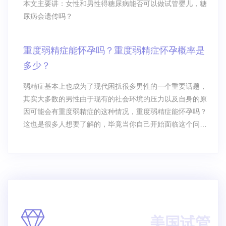
本文主要讲：女性和男性得糖尿病能否可以做试管婴儿，糖
尿病会遗传吗？
重度弱精症能怀孕吗？重度弱精症怀孕概率是
多少？
弱精症基本上也成为了现代困扰很多男性的一个重要话题，
其实大多数的男性由于现有的社会环境的压力以及自身的原
因可能会有重度弱精症的这种情况，重度弱精症能怀孕吗？
这也是很多人想要了解的，毕竟当你自己开始面临这个问题
的时候，可能大家对于这样的一个话题就非常敏感，如果是
因为某一种原因而导致的精子的运动功能出现损伤的话，特
别是向前运动，那么这种情况下肯定会影响到精子的存活时
间。重度弱精症能怀孕吗？重度弱精症怀
美国试管