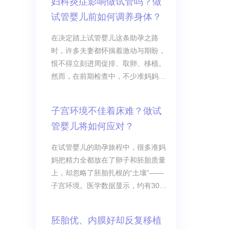
妇科炎症影响做试管吗？做
试管婴儿前如何调养身体？
在决定踏上试管婴儿这条助孕之路
时，许多夫妻都怀揣着激动与期盼，
恨不得立刻进周促排、取卵、移植。
然而，在前期检查中，不少准妈妈被
查出了妇科炎症。面对白带异常、轻
微瘙痒等问题，很多人心里难免打
子宫环境不佳着床难？做试
鼓：妇科炎症影响做试管吗？是不是
管婴儿将如何应对？
要推迟计划？
在试管婴儿的助孕旅程中，很多准妈
妈把精力全都放在了卵子和胚胎质量
上，却忽略了胚胎扎根的“土壤”——
子宫环境。医学数据显示，约有30%
的试管失败与子宫环境异常直接相
关。如果把优质胚胎比作“饱满的种
胚胎优、内膜好却反复移植
子”，子宫就是孕育生命的“土壤”，再