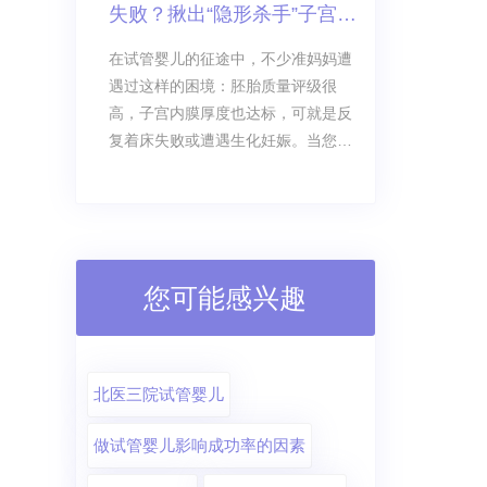
失败？揪出“隐形杀手”子宫动
好的种子落在贫瘠、异常的土壤里，
也无法生根发芽。
脉血流不畅，试管如何破
在试管婴儿的征途中，不少准妈妈遭
局！
遇过这样的困境：胚胎质量评级很
高，子宫内膜厚度也达标，可就是反
复着床失败或遭遇生化妊娠。当您筛
查了胚胎染色体、调理了内膜厚度、
排除了免疫问题后，是否漏掉了一个
至关重要的“隐形密码”？
您可能感兴趣
北医三院试管婴儿
做试管婴儿影响成功率的因素