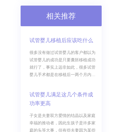
相关推荐
试管婴儿移植后应该吃什么
很多没有做过试管婴儿的客户都以为
试管婴儿的成功是只要囊胚移植成功
就行了，事实上远非如此，很多试管
婴儿手术都是在移植后一两个月内滑
胎，这也是手术的失败，所以在移植
成功之后大家还不能够放松警惕，还
试管婴儿满足这几个条件成
需要注意好安胎、保养。
功率更高
子女是夫妻双方爱情的结晶以及家庭
幸福的推动者，因此生孩子是许多家
庭的头等大事，但有些夫妻因为某些