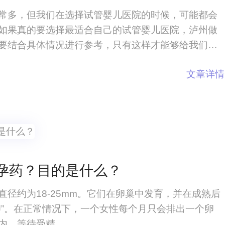
常多，但我们在选择试管婴儿医院的时候，可能都会
如果真的要选择最适合自己的试管婴儿医院，泸州做
要结合具体情况进行参考，只有这样才能够给我们带
选择标准，我们可以从各个角度来进行了解。泸州做
文章详情
？试管婴儿医院在现有的社会环境中种类
孕药？目的是什么？
径约为18-25mm。它们在卵巢中发育，并在成熟后
卵”。在正常情况下，一个女性每个月只会排出一个卵
内，等待受精。