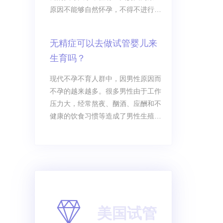
原因不能够自然怀孕，不得不进行试
管婴儿，但是不满足这几个条件，试
管婴儿很容易失败。
无精症可以去做试管婴儿来
生育吗？
现代不孕不育人群中，因男性原因而
不孕的越来越多。很多男性由于工作
压力大，经常熬夜、酗酒、应酬和不
健康的饮食习惯等造成了男性生殖问
题越来越多，有些是弱精，有些是畸
精。那么如果患有无精是不是意味着
与生育隔绝了呢？
美国试管