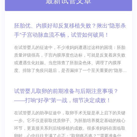
最新试管文章
胚胎优、内膜好却反复移植失败？揪出“隐形杀
手”子宫动脉血流不畅，试管如何破局！
在试管婴儿的征途中，不少准妈妈遭遇过这样的困境：胚胎
质量评级很高，子宫内膜厚度也达标，可就是反复着床失败
或遭遇生化妊娠。当您筛查了胚胎染色体、调理了内膜厚
度、排除了免疫问题后，是否漏掉了一个至关重要的“隐形密
码”？
试管婴儿取卵的前期准备与后期注意事项？
——打响“好孕”第一战，细节决定成败！
在试管婴儿的助孕征途中，取卵手术无疑是承上启下的关键
一步。它不仅是获取优质卵子、为胚胎培养奠定基础的核心
环节，更直接关系到后续移植的成败。很多准妈妈在面临取
卵时，心中往往充满了忐忑：“取卵疼不疼？”“需要准备什