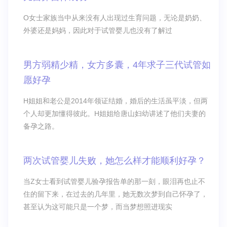
O女士家族当中从来没有人出现过生育问题，无论是奶奶、
外婆还是妈妈，因此对于试管婴儿也没有了解过
男方弱精少精，女方多囊，4年求子三代试管如
愿好孕
H姐姐和老公是2014年领证结婚，婚后的生活虽平淡，但两
个人却更加懂得彼此。H姐姐给唐山妇幼讲述了他们夫妻的
备孕之路。
两次试管婴儿失败，她怎么样才能顺利好孕？
当Z女士看到试管婴儿验孕报告单的那一刻，眼泪再也止不
住的留下来，在过去的几年里，她无数次梦到自己怀孕了，
甚至认为这可能只是一个梦，而当梦想照进现实