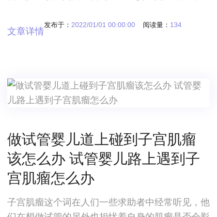
过程，其中会涉及到很多环节，每一个环节都会产
生费用。而且由于每个人的身体条件都不同，所以
发布于：
2022/01/01 00:00:00
阅读量：
134
文章详情
对应的治疗方案和用药剂量与品种也都不相同，这
些都是会最终影响我们试管的整体费用的。高龄可
以做第几代试管？哪个医院做试管是最便宜的？尽
管试管技术已经帮助过很多个家庭，但是也给这些
家庭
做试管婴儿道上碰到子宫肌瘤
该怎么办 试管婴儿路上遇到子
宫肌瘤怎么办
子宫肌瘤这个词在人们一些求助者中经常听见，他
们在想做试管的另外也担忧着自身的肌瘤是否会影