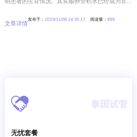
响患者的生育情况。其实输卵管积水已经成为非常
常见的一种妇科疾病，很多输卵管存在问题的患
者，多数都跟输卵管积水有关。患者对输卵管积水
发布于：
2019/11/08 14:35:17
阅读量：
899
文章详情
的疑问存在于两方面，一方面是积水的严重程度，
另一方面就是治疗方法和价格，那么，输卵管积水
的治疗方法是什么？哪一种价格最低？输卵管积水
的治疗方法？哪一种价格最低？输卵管积水多发生
在有妇
泰国试管
无忧套餐