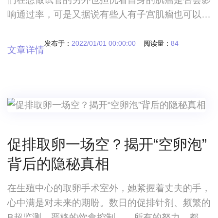
响通过率，可是又据说有些人有子宫肌瘤也可以孕
期，一时间没法作出挑选。做试管婴儿道上碰到子
宫肌瘤该怎么办试管婴儿路上遇到子宫肌瘤怎么
发布于：
2022/01/01 00:00:00
阅读量：
84
文章详情
办 子宫肌瘤这个词在人们一些求助者中经常听
见，他们在想做试管的另外也担忧着自身的肌瘤是
否会影响通过率，可是又据说有些人有子宫肌瘤也
可以孕期，一时间没法作出挑选。 人们最先要
搞清楚
促排取卵一场空？揭开“空卵泡”
背后的隐秘真相
在生殖中心的取卵手术室外，她紧握着丈夫的手，
心中满是对未来的期盼。数日的促排针剂、频繁的
B超监测、严格的饮食控制……所有的努力，都为