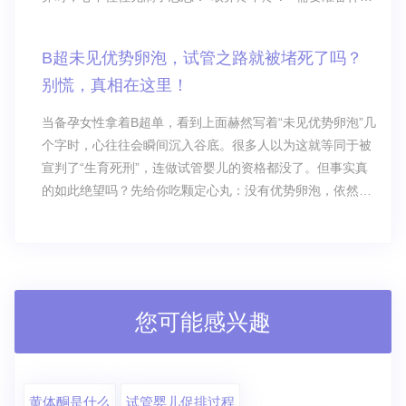
么？”“术后该怎么调养？”
B超未见优势卵泡，试管之路就被堵死了吗？
别慌，真相在这里！
当备孕女性拿着B超单，看到上面赫然写着“未见优势卵泡”几
个字时，心往往会瞬间沉入谷底。很多人以为这就等同于被
宣判了“生育死刑”，连做试管婴儿的资格都没了。但事实真
的如此绝望吗？先给你吃颗定心丸：没有优势卵泡，依然可
以做试管婴儿！
您可能感兴趣
黄体酮是什么
试管婴儿促排过程