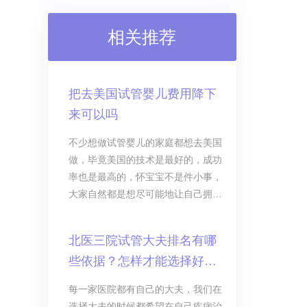
相关推荐
把去美国试管婴儿费用降下
来可以吗
不少想做试管婴儿的家庭都想去美国
做，毕竟美国的技术是最好的，成功
率也是最高的，怀宝宝不是件小事，
大家自然都是想尽可能地让自己拥有
着最好的成功率，对孩子来说也是最
好的，不过在这个事情上面，还有一
北医三院试管大夫排名有哪
点大家都是应该特别注意的，那就是
些依据？怎样才能选择好大
去美国试管婴儿费用的问题。
夫？
每一家医院都有自己的大夫，我们在
选择大夫的时候都希望在自己疾病治