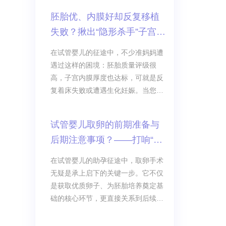
胚胎优、内膜好却反复移植
失败？揪出“隐形杀手”子宫动
脉血流不畅，试管如何破
在试管婴儿的征途中，不少准妈妈遭
局！
遇过这样的困境：胚胎质量评级很
高，子宫内膜厚度也达标，可就是反
复着床失败或遭遇生化妊娠。当您筛
查了胚胎染色体、调理了内膜厚度、
排除了免疫问题后，是否漏掉了一个
试管婴儿取卵的前期准备与
至关重要的“隐形密码”？
后期注意事项？——打响“好
孕”第一战，细节决定成败！
在试管婴儿的助孕征途中，取卵手术
无疑是承上启下的关键一步。它不仅
是获取优质卵子、为胚胎培养奠定基
础的核心环节，更直接关系到后续移
植的成败。很多准妈妈在面临取卵
时，心中往往充满了忐忑：“取卵疼不