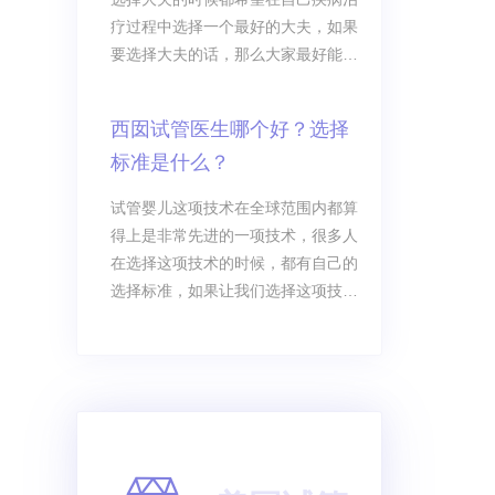
疗过程中选择一个最好的大夫，如果
要选择大夫的话，那么大家最好能够
结合实际情况来进行选择，其实很多
人在选择代付的时候，最关注的就是
西囡试管医生哪个好？选择
北医三院试管大夫排名，通过这个排
标准是什么？
名，你会发现究竟哪个大夫排名靠
前，究竟哪个大夫排名靠后，排名靠
试管婴儿这项技术在全球范围内都算
前的大夫，在我们心目当中认为就是
得上是非常先进的一项技术，很多人
最好的大夫，目前来说如果大家要选
在选择这项技术的时候，都有自己的
择这些最好的大夫，那么最好能够结
选择标准，如果让我们选择这项技术
合自身的实际情况来
的话，相信大家肯定也都会认为医生
和技术的成功率有着直接性关系。有
一大部分患者在选择试管婴儿这项技
术的时候，会认为医生起着关键性作
用，因此重点就在于选择一个好的医
生，西囡试管哪个医生好？这是很多
人想了解的，毕竟大家在选择医生的