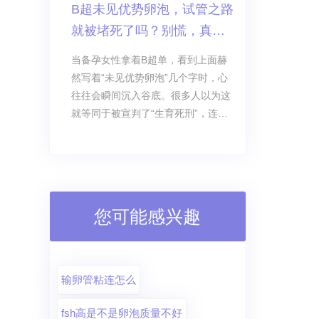
B超未见优势卵泡，试管之路
疼？”“需要准备什么？”“术后该怎么调
就被堵死了吗？别慌，真相
养？”
在这里！
当备孕女性拿着B超单，看到上面赫
然写着“未见优势卵泡”几个字时，心
往往会瞬间沉入谷底。很多人以为这
就等同于被宣判了“生育死刑”，连做
试管婴儿的资格都没了。但事实真的
如此绝望吗？先给你吃颗定心丸：没
有优势卵泡，依然可以做试管婴儿！
您可能感兴趣
输卵管粘连怎么
fsh高是不是卵泡质量不好