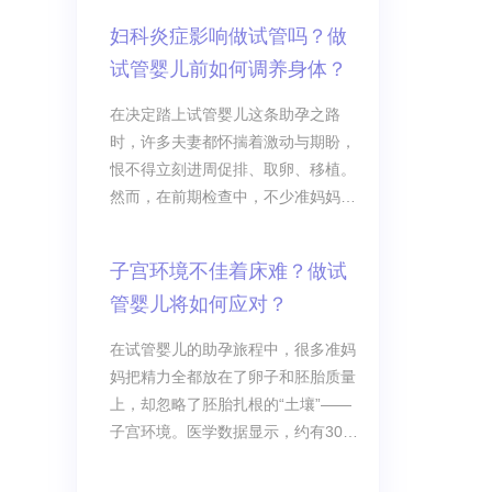
妇科炎症影响做试管吗？做
试管婴儿前如何调养身体？
在决定踏上试管婴儿这条助孕之路
时，许多夫妻都怀揣着激动与期盼，
恨不得立刻进周促排、取卵、移植。
然而，在前期检查中，不少准妈妈被
查出了妇科炎症。面对白带异常、轻
微瘙痒等问题，很多人心里难免打
子宫环境不佳着床难？做试
鼓：妇科炎症影响做试管吗？是不是
管婴儿将如何应对？
要推迟计划？
在试管婴儿的助孕旅程中，很多准妈
妈把精力全都放在了卵子和胚胎质量
上，却忽略了胚胎扎根的“土壤”——
子宫环境。医学数据显示，约有30%
的试管失败与子宫环境异常直接相
关。如果把优质胚胎比作“饱满的种