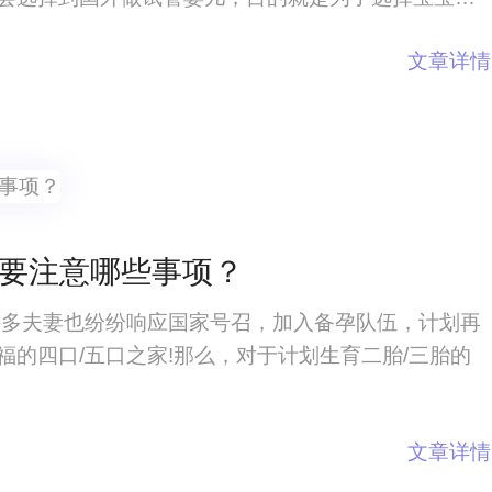
你打算做试管婴儿的话，一定要了解一下鼓楼医院试
文章详情
么？怎样做试管婴儿？试管婴儿这项技术
妻要注意哪些事项？
许多夫妻也纷纷响应国家号召，加入备孕队伍，计划再
的四口/五口之家!那么，对于计划生育二胎/三胎的
文章详情