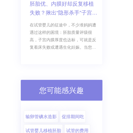
胚胎优、内膜好却反复移植
子”，子宫就是孕育生命的“土壤”，再
失败？揪出“隐形杀手”子宫动
好的种子落在贫瘠、异常的土壤里，
也无法生根发芽。
脉血流不畅，试管如何破
在试管婴儿的征途中，不少准妈妈遭
局！
遇过这样的困境：胚胎质量评级很
高，子宫内膜厚度也达标，可就是反
复着床失败或遭遇生化妊娠。当您筛
查了胚胎染色体、调理了内膜厚度、
排除了免疫问题后，是否漏掉了一个
至关重要的“隐形密码”？
您可能感兴趣
输卵管碘水造影
促排期间吃
试管婴儿移植胚胎
试管的费用