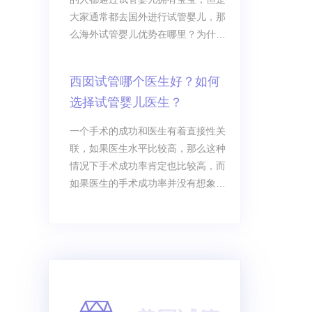
大家通常都去国外进行试管婴儿，那
么海外试管婴儿优势在哪里？为什么
都选择国外试管婴儿？唐山妇幼告诉
你。
西囡试管哪个医生好？如何
选择试管婴儿医生？
一个手术的成功和医生有着直接性关
联，如果医生水平比较高，那么这种
情况下手术成功率肯定也比较高，而
如果医生的手术成功率并没有想象中
的那么高，可能他们在动手术的时候
就会受到诸多因素限制，所以说也不
可能带来较高成功率的手术，在这种
情况下，很多患者都认为医生会对我
们产生重要影响。西囡试管哪个医生
好？我们在选择医生的时候，究竟应
该如何选择，这是大多数患者想要了