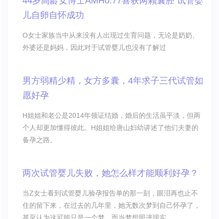
44岁高龄女博士AMH0.77喜获两颗囊胚 试管婴
儿自卵自怀成功
O女士家族当中从来没有人出现过生育问题，无论是奶奶、
外婆还是妈妈，因此对于试管婴儿也没有了解过
男方弱精少精，女方多囊，4年求子三代试管如
愿好孕
H姐姐和老公是2014年领证结婚，婚后的生活虽平淡，但两
个人却更加懂得彼此。H姐姐给唐山妇幼讲述了他们夫妻的
备孕之路。
两次试管婴儿失败，她怎么样才能顺利好孕？
当Z女士看到试管婴儿验孕报告单的那一刻，眼泪再也止不
住的留下来，在过去的几年里，她无数次梦到自己怀孕了，
甚至认为这可能只是一个梦，而当梦想照进现实