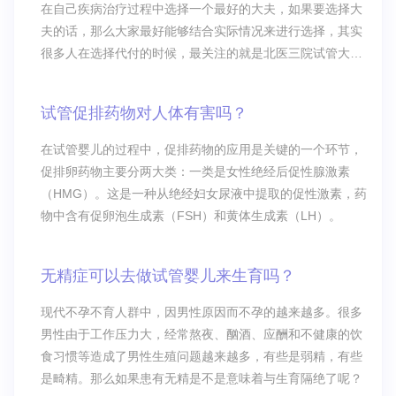
在自己疾病治疗过程中选择一个最好的大夫，如果要选择大
夫的话，那么大家最好能够结合实际情况来进行选择，其实
很多人在选择代付的时候，最关注的就是北医三院试管大夫
排名，通过这个排名，你会发现究竟哪个大夫排名靠前，究
竟哪个大夫排名靠后，排名靠前的大夫，在我们心目当中认
试管促排药物对人体有害吗？
为就是最好的大夫，目前来说如果大家要选择这些最好的大
夫，那么最好能够结合自身的实际情况来
在试管婴儿的过程中，促排药物的应用是关键的一个环节，
促排卵药物主要分两大类：一类是女性绝经后促性腺激素
（HMG）。这是一种从绝经妇女尿液中提取的促性激素，药
物中含有促卵泡生成素（FSH）和黄体生成素（LH）。
无精症可以去做试管婴儿来生育吗？
现代不孕不育人群中，因男性原因而不孕的越来越多。很多
男性由于工作压力大，经常熬夜、酗酒、应酬和不健康的饮
食习惯等造成了男性生殖问题越来越多，有些是弱精，有些
是畸精。那么如果患有无精是不是意味着与生育隔绝了呢？