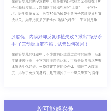
在试管婴儿的助孕旅程中，很多准妈妈把精力全都放在了卵
子和胚胎质量上，却忽略了胚胎扎根的“土壤”——子宫环
境。医学数据显示，约有30%的试管失败与子宫环境异常直
接相关。如果把优质胚胎比作“饱满的种子”，子宫就是孕育
生命的“土壤”，再好的种子落在贫瘠、异常的土壤里，也无
法生根发芽。
胚胎优、内膜好却反复移植失败？揪出“隐形杀
手”子宫动脉血流不畅，试管如何破局！
在试管婴儿的征途中，不少准妈妈遭遇过这样的困境：胚胎
质量评级很高，子宫内膜厚度也达标，可就是反复着床失败
或遭遇生化妊娠。当您筛查了胚胎染色体、调理了内膜厚
度、排除了免疫问题后，是否漏掉了一个至关重要的“隐形密
码”？
您可能感兴趣