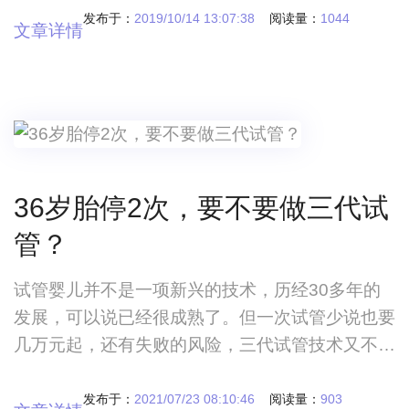
力了之后依然没有结果，可以说很多人在选择试管
发布于：
2019/10/14 13:07:38
阅读量：
1044
文章详情
婴儿，这条道路上还是付出了很大辛苦。东莞康华
医院试管婴儿怎么样？这是大家想要了解的，毕竟
这个医院在当地比较有特色。东莞康华医院试管婴
儿技术如何？这家医院水平高吗？试管婴儿这项手
术其
36岁胎停2次，要不要做三代试
管？
试管婴儿并不是一项新兴的技术，历经30多年的
发展，可以说已经很成熟了。但一次试管少说也要
几万元起，还有失败的风险，三代试管技术又不知
道该如何选择，是否值得花时间、精力、金钱去试
一试
发布于：
2021/07/23 08:10:46
阅读量：
903