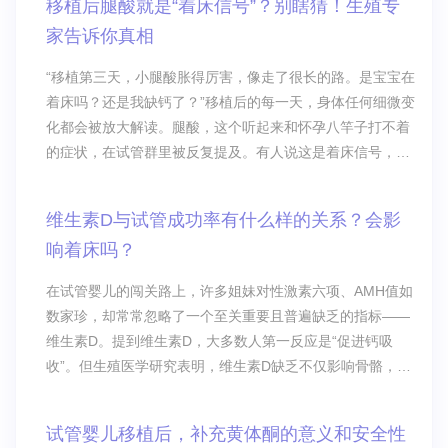
移植后腿酸就是“着床信号”？别瞎猜！生殖专
家告诉你真相
“移植第三天，小腿酸胀得厉害，像走了很长的路。是宝宝在
着床吗？还是我缺钙了？”移植后的每一天，身体任何细微变
化都会被放大解读。腿酸，这个听起来和怀孕八竿子打不着
的症状，在试管群里被反复提及。有人说这是着床信号，有
人担心是不是血栓前兆。今天一次性说清楚。
维生素D与试管成功率有什么样的关系？会影
响着床吗？
在试管婴儿的闯关路上，许多姐妹对性激素六项、AMH值如
数家珍，却常常忽略了一个至关重要且普遍缺乏的指标——
维生素D。提到维生素D，大多数人第一反应是“促进钙吸
收”。但生殖医学研究表明，维生素D缺乏不仅影响骨骼，更
会直接干扰子宫内膜容受性、破坏生殖免疫平衡，从而拉低
试管成功率。
试管婴儿移植后，补充黄体酮的意义和安全性