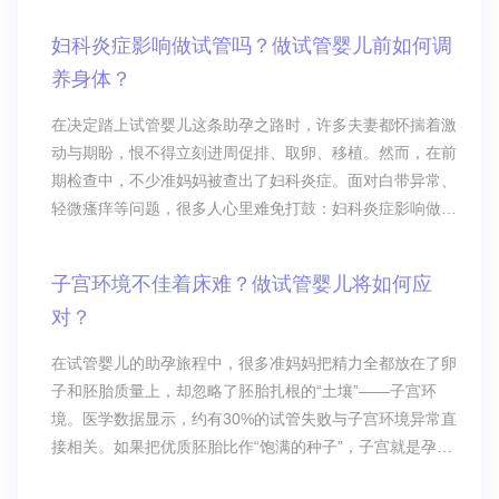
妇科炎症影响做试管吗？做试管婴儿前如何调
养身体？
在决定踏上试管婴儿这条助孕之路时，许多夫妻都怀揣着激
动与期盼，恨不得立刻进周促排、取卵、移植。然而，在前
期检查中，不少准妈妈被查出了妇科炎症。面对白带异常、
轻微瘙痒等问题，很多人心里难免打鼓：妇科炎症影响做试
管吗？是不是要推迟计划？
子宫环境不佳着床难？做试管婴儿将如何应
对？
在试管婴儿的助孕旅程中，很多准妈妈把精力全都放在了卵
子和胚胎质量上，却忽略了胚胎扎根的“土壤”——子宫环
境。医学数据显示，约有30%的试管失败与子宫环境异常直
接相关。如果把优质胚胎比作“饱满的种子”，子宫就是孕育
生命的“土壤”，再好的种子落在贫瘠、异常的土壤里，也无