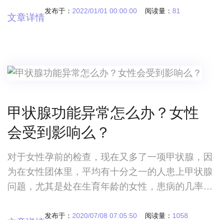
得上是一种内分泌紊乱综合症吃达英35治疗多囊
发布于：
2022/01/01 00:00:00
阅读量：
81
文章详情
卵巢好吗？这种药管用吗？ 多个卵巢综合症在
现实生活当中已经成为了最常见的一种疾病，大多
数的医生在接待患者的时候，会发现近几年来多囊
卵巢综合症的患者数量正在逐渐增加，我们都知道
现在
甲状腺功能异常怎么办？女性
会受到影响么？
对于女性孕前的检查，现在又多了一项甲状腺，因
为在女性团体里，平均有十分之一的人患上甲状腺
问题，尤其是处在生育年龄的女性，患病的几率是
更大的。因为甲状腺是个情绪化的器官，长期的压
力会诱发甲状腺疾病。因此，预防甲状腺功能异常
发布于：
2020/07/08 07:05:50
阅读量：
1058