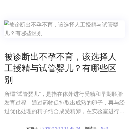
的检查之后，才发现自己有着受孕困难的问题，到
底应该怎么办呢?难道要因此而放弃生育的愿望
吗?其实早就已经出现了解决办法，实际上朋友们
稍微想
被诊断出不孕不育，该选择人
工授精与试管婴儿？有哪些区
别
所谓“试管婴儿”，是指在体外进行受精和早期胚胎
发育过程。通过药物促排取出成熟的卵子，再与经
过优化处理的精子结合成受精卵，在实验室进行培
育，待其形成囊胚后进行PGD/PGS筛选，并将最
优质的胚胎移植回女性子宫内
发布于：
2020/12/10 11:45:24
阅读量：
953