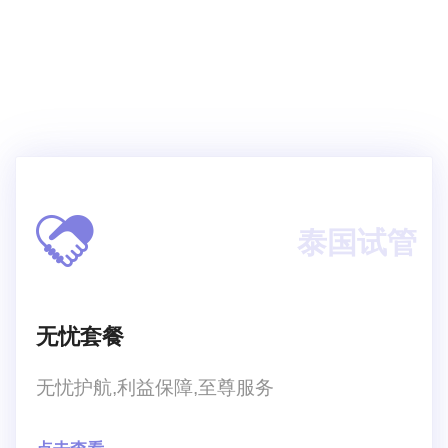
时还会导致胎儿出现流产或者胎停。很多孕妈都想
多吃一些有利于胎儿的东西，那吃什么可以保胎？
保胎需要到医院里去治疗吗？吃什么可以保胎？保
胎需
泰国试管
无忧套餐
无忧护航,利益保障,至尊服务