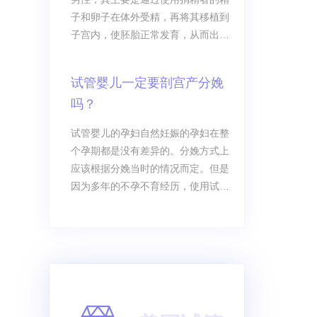
子和卵子在体外受精，再将其移植到
子宫内，使胚胎正常发育，从而出生
的宝宝，那么供精试管婴儿的成功率
是多少？
试管婴儿一定要剖宫产分娩
吗？
试管婴儿的孕妇自然妊娠的孕妇在整
个孕期都是没有差异的。分娩方式上
应该根据分娩当时的情况而定。但是
因为多年的不孕不育经历，使用试管
婴儿技术成果怀孕的夫妇心理压力和
精神负担都比较沉重，往外选择要求
剖宫产。