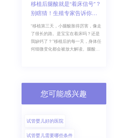
移植后腿酸就是“着床信号”？
态优质的卵裂期胚胎，仅50%-60%能
别瞎猜！生殖专家告诉你真
发育到囊胚。
相
“移植第三天，小腿酸胀得厉害，像走
了很长的路。是宝宝在着床吗？还是
我缺钙了？”移植后的每一天，身体任
何细微变化都会被放大解读。腿酸，
这个听起来和怀孕八竿子打不着的症
状，在试管群里被反复提及。有人说
这是着床信号，有人担心是不是血栓
前兆。今天一次性说清楚。
您可能感兴趣
试管婴儿好的医院
试管婴儿需要哪些条件