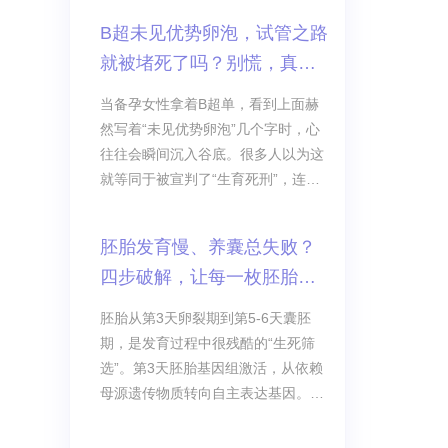
B超未见优势卵泡，试管之路
就被堵死了吗？别慌，真相
在这里！
当备孕女性拿着B超单，看到上面赫
然写着“未见优势卵泡”几个字时，心
往往会瞬间沉入谷底。很多人以为这
就等同于被宣判了“生育死刑”，连做
试管婴儿的资格都没了。但事实真的
如此绝望吗？先给你吃颗定心丸：没
胚胎发育慢、养囊总失败？
有优势卵泡，依然可以做试管婴儿！
四步破解，让每一枚胚胎跑
赢生死线
胚胎从第3天卵裂期到第5-6天囊胚
期，是发育过程中很残酷的“生死筛
选”。第3天胚胎基因组激活，从依赖
母源遗传物质转向自主表达基因。这
个“交班”过程稍有差错，胚胎就会发
育停滞或缓慢。研究显示，第3天形