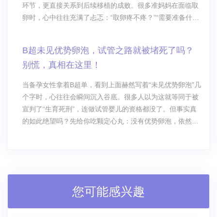
环节，更直接关系到后续移植的成败。很多准妈妈在面临取
卵时，心中往往充满了忐忑：“取卵疼不疼？”“需要准备什
么？”“术后该怎么调养？”
B超未见优势卵泡，试管之路就被堵死了吗？
别慌，真相在这里！
当备孕女性拿着B超单，看到上面赫然写着“未见优势卵泡”几
个字时，心往往会瞬间沉入谷底。很多人以为这就等同于被
宣判了“生育死刑”，连做试管婴儿的资格都没了。但事实真
的如此绝望吗？先给你吃颗定心丸：没有优势卵泡，依然可
以做试管婴儿！
您可能感兴趣