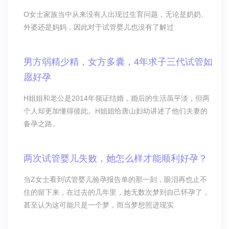
O女士家族当中从来没有人出现过生育问题，无论是奶奶、
外婆还是妈妈，因此对于试管婴儿也没有了解过
男方弱精少精，女方多囊，4年求子三代试管如
愿好孕
H姐姐和老公是2014年领证结婚，婚后的生活虽平淡，但两
个人却更加懂得彼此。H姐姐给唐山妇幼讲述了他们夫妻的
备孕之路。
两次试管婴儿失败，她怎么样才能顺利好孕？
当Z女士看到试管婴儿验孕报告单的那一刻，眼泪再也止不
住的留下来，在过去的几年里，她无数次梦到自己怀孕了，
甚至认为这可能只是一个梦，而当梦想照进现实