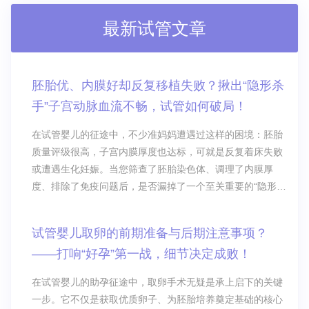
最新试管文章
胚胎优、内膜好却反复移植失败？揪出“隐形杀
手”子宫动脉血流不畅，试管如何破局！
在试管婴儿的征途中，不少准妈妈遭遇过这样的困境：胚胎
质量评级很高，子宫内膜厚度也达标，可就是反复着床失败
或遭遇生化妊娠。当您筛查了胚胎染色体、调理了内膜厚
度、排除了免疫问题后，是否漏掉了一个至关重要的“隐形密
码”？
试管婴儿取卵的前期准备与后期注意事项？
——打响“好孕”第一战，细节决定成败！
在试管婴儿的助孕征途中，取卵手术无疑是承上启下的关键
一步。它不仅是获取优质卵子、为胚胎培养奠定基础的核心